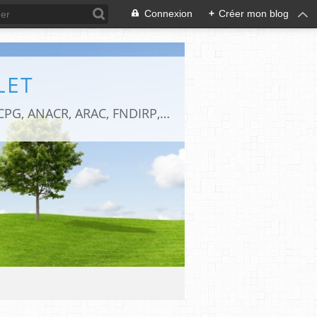
Connexion
+
Créer mon blog
LET
La réunion de 6 associations d'anciens combattants de la ville de Bagnolet (93). ACPG, ANACR, ARAC, FNDIRP, FNACA et UNC.