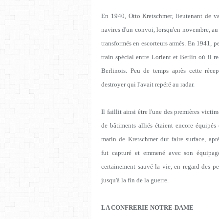
En 1940, Otto Kretschmer, lieutenant de va
navires d'un convoi, lorsqu'en novembre, au
transformés en escorteurs armés. En 1941, p
train spécial entre Lorient et Berlin où il r
Berlinois. Peu de temps après cette récept
destroyer qui l'avait repéré au radar.
Il faillit ainsi être l'une des premières vi
de bâtiments alliés étaient encore équipés 
marin de Kretschmer dut faire surface, aprè
fut capturé et emmené avec son équipag
certainement sauvé la vie, en regard des pe
jusqu'à la fin de la guerre.
LA CONFRERIE NOTRE-DAME