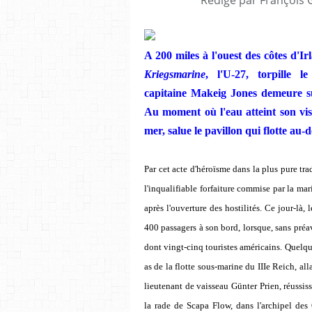
A 200 miles à l'ouest des côtes d'I
Kriegsmarine
, l'U-27, torpille l
capitaine Makeig Jones demeure su
Au moment où l'eau atteint son visag
mer, salue le pavillon qui flotte au-de
Par cet acte d'héroïsme dans la plus pure tra
l'inqualifiable forfaiture commise par la ma
après l'ouverture des hostilités. Ce jour-là, 
400 passagers à son bord, lorsque, sans préavi
dont vingt-cinq touristes américains. Quelqu
as de la flotte sous-marine du IIIe Reich, all
lieutenant de vaisseau Günter Prien, réussissa
la rade de Scapa Flow, dans l'archipel des 