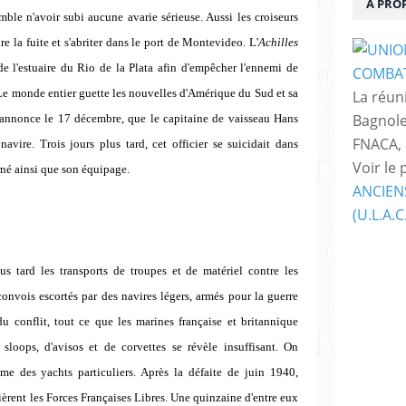
À PRO
emble n'avoir subi aucune avarie sérieuse. Aussi les croiseurs
re la fuite et s'abriter dans le port de Montevideo. L'
Achilles
 l'estuaire du Rio de la Plata afin d'empêcher l'ennemi de
. Le monde entier guette les nouvelles d'Amérique du Sud et sa
La réuni
Bagnole
 annonce le 17 décembre, que le capitaine de vaisseau Hans
FNACA,
avire. Trois jours plus tard, cet officier se suicidait dans
Voir le 
erné ainsi que son équipage.
ANCIEN
(U.L.A.C
us tard les transports de troupes et de matériel contre les
convois escortés par des navires légers, armés pour la guerre
u conflit, tout ce que les marines française et britannique
 sloops, d'avisos et de corvettes se révèle insuffisant. On
me des yachts particuliers. Après la défaite de juin 1940,
ièrent les Forces Françaises Libres. Une quinzaine d'entre eux