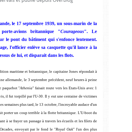
rlande, le 17 septembre 1939, un sous-marin de la
e porte-avions britannique "
Courageous
". Le
r le pont du bâtiment qui s'enfonce lentement.
e, l'officier enlève sa casquette qu'il lance à la
ssus de lui, et disparait dans les flots.
dition maritime et britannique, le capitaine Jones répondait à
rine allemande, le 3 septembre précédent, neuf heures à peine
le paquebot "
Athenia
" faisait route vers les Etats-Unis avec 1
s, il fut torpillé par l'U-30. Il y eut une centaine de victimes
es semaines plus tard, le 13 octobre, l'incroyable audace d'un
ait porter un coup terrible à la flotte britannique. L'U-boot du
nt à se frayer un passage à travers les écueils et les filets de
Orcades, envoyait par le fond le "
Royal Oak
" l'un des plus