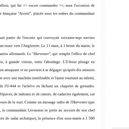
halleur, qui fut << escort commander >>, aura l'occasion de
e française "
Aconit
", placée sous les ordres du commandant
it partie de l'escorte qui convoyait soixante-sept navires
nt route vers l'Angleterre. Le 11 mars, à 1 heure du matin, le
arins allemands. Le "
Harvester
", qui remplit l'office de chef
uis, à grande vitesse, tente l'abordage. L'U-boot plonge en
son attaquant et ne parvient à se dégager qu'après dix minutes
ire avec une machine inutilisable et l'autre tournant au ralenti,
de l'U-444 et l'achève en lâchant un chapelet de grenades.
 d'épaves, de radeaux et de canots; de cadavres également, car
 cours de la nuit. Comme un message radio de l'
Harvester
(qui
e, le commandant Levasseur se porte au secours de son chef
sorte de radar archaïque), la présence d'un sous-marin à 1 500