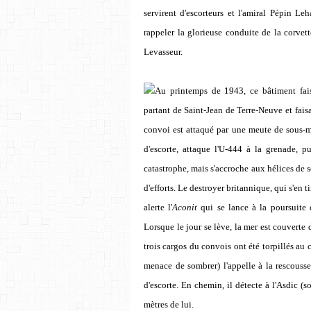
servirent d'escorteurs et l'amiral Pépin Le
rappeler la glorieuse conduite de la corvett
Levasseur.
Au printemps de 1943, ce bâtiment faisa
partant de Saint-Jean de Terre-Neuve et faisa
convoi est attaqué par une meute de sous-m
d'escorte, attaque l'U-444 à la grenade, p
catastrophe, mais s'accroche aux hélices de 
d'efforts. Le destroyer britannique, qui s'en t
alerte l'
Aconit
qui se lance à la poursuite 
Lorsque le jour se lève, la mer est couverte
trois cargos du convois ont été torpillés au
menace de sombrer) l'appelle à la rescouss
d'escorte. En chemin, il détecte à l'Asdic (
mètres de lui.