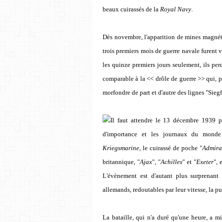
beaux cuirassés de la
Royal
Navy
.
Dès novembre, l'apparition de mines magnétiq
trois premiers mois de guerre navale furent 
les quinze premiers jours seulement, ils pe
comparable à la << drôle de guerre >> qui, p
morfondre de part et d'autre des lignes "Sieg
Il faut attendre le 13 décembre 1939 p
d'importance et les journaux du monde 
Kriegsmarine
, le cuirassé de poche "
Admira
britannique, "
Ajax
", "
Achilles
" et "
Exeter
", 
L'évènement est d'autant plus surprenant 
allemands, redoutables par leur vitesse, la pu
La bataille, qui n'a duré qu'une heure, a mis