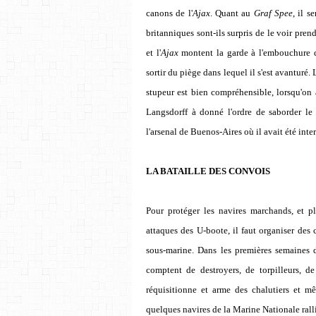
canons de l'
Ajax
. Quant au
Graf Spee
, il s
britanniques sont-ils surpris de le voir prend
et l'
Ajax
montent la garde à l'embouchure de
sortir du piège dans lequel il s'est avanturé
stupeur est bien compréhensible, lorsqu'on
Langsdorff à donné l'ordre de saborder le n
l'arsenal de Buenos-Aires où il avait été int
LA BATAILLE DES CONVOIS
Pour protéger les navires marchands, et pl
attaques des U-boote, il faut organiser des 
sous-marine. Dans les premières semaines d
comptent de destroyers, de torpilleurs, de
réquisitionne et arme des chalutiers et mê
quelques navires de la Marine Nationale rall