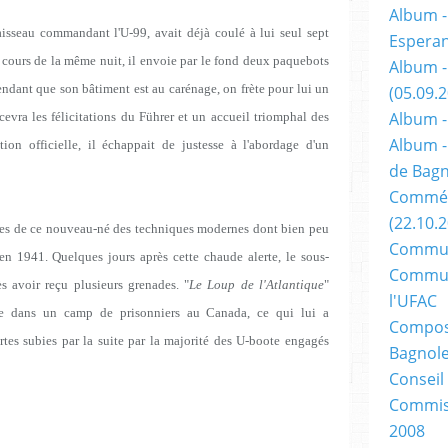
Album -
isseau commandant l'U-99, avait déjà coulé à lui seul sept
Espera
 cours de la même nuit, il envoie par le fond deux paquebots
Album -
endant que son bâtiment est au carénage, on frète pour lui un
(05.09.
Album -
ecevra les félicitations du Führer et un accueil triomphal des
Album -
ion officielle, il échappait de justesse à l'abordage d'un
de Bagn
Commém
(22.10.
ctimes de ce nouveau-né des techniques modernes dont bien peu
Commun
en 1941. Quelques jours après cette chaude alerte, le sous-
Commun
s avoir reçu plusieurs grenades. "
Le Loup de l'Atlantique
"
l'UFAC
e dans un camp de prisonniers au Canada, ce qui lui a
Composi
rtes subies par la suite par la majorité des U-boote engagés
Bagnole
Conseil
Commiss
2008