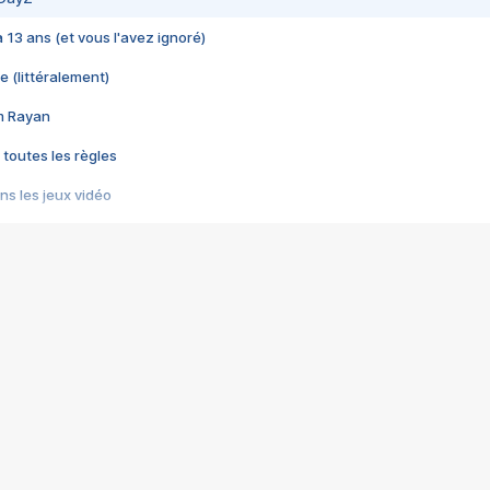
 a 13 ans (et vous l'avez ignoré)
e (littéralement)
im Rayan
 toutes les règles
s les jeux vidéo
us choquant de Rockstar ? - Le scandale BULLY
e plus moche de Steam
du RÊVE tourne au CAUCHEMAR
pendant 8 heures
it… à tort
umiliés par un jeu vidéo
ire - Final Fantasy 8