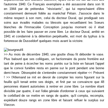
l'automne 1940. Ce Français exemplaire a été assassiné dans son lit
en 1944 par de prétendus "résistants", qui lui reprochaient d'être
constamment demeuré fidèle au maréchal Pétain. J'associe dans le
même respect à son nom, celui du docteur Duval, qui prodiguait ses
soins aux évadés malades ou blessés que recueillaient les Soeurs
blanches de l'Immaculée Conception jusqu'au moment où il était
possible de les faire passer en zone libre. Le docteur Duval, arrêté en
1941 et condamné à la détention perpétuelle, est mort du typhus à la
forteresse de Dusseldorf quelques mois avant la victoire.
>> Au mois de décembre 1940, une goutte d'eau fit déborder le vase.
Plus balourd que ses collègues, un factionnaire du poste frontière eut
tant de peine à écorcher les noms portés sur la liste en faisant l'appel
que le convoi funèbre resta en panne sur le pont pendant une bonne
demi-heure. Désespéré de s'entendre constamment répéter << Présent
! >> l'Allemand se mit en devoir de compter les noms figurant sur la
feuille qu'il tenait entre ses doigts, et finit par se convaincre que 48
personnes étaient autorisées à rentrer en zone libre. Le nombre étant
divisible par quatre, il eut l'idée géniale d'ordonner à ceux qui suivaient
le corbillard de se mettre en rangs de quatre, qu'il compta, recompta,
expédiant douze rangs en zone libre et faisant refluer le surplus sur
Vierzon.