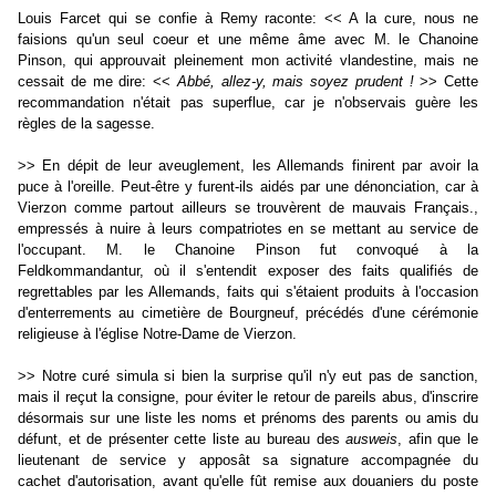
Louis Farcet qui se confie à Remy raconte: << A la cure, nous ne
faisions qu'un seul coeur et une même âme avec M. le Chanoine
Pinson, qui approuvait pleinement mon activité vlandestine, mais ne
cessait de me dire: <<
Abbé, allez-y, mais soyez prudent !
>> Cette
recommandation n'était pas superflue, car je n'observais guère les
règles de la sagesse.
>> En dépit de leur aveuglement, les Allemands finirent par avoir la
puce à l'oreille. Peut-être y furent-ils aidés par une dénonciation, car à
Vierzon comme partout ailleurs se trouvèrent de mauvais Français.,
empressés à nuire à leurs compatriotes en se mettant au service de
l'occupant. M. le Chanoine Pinson fut convoqué à la
Feldkommandantur, où il s'entendit exposer des faits qualifiés de
regrettables par les Allemands, faits qui s'étaient produits à l'occasion
d'enterrements au cimetière de Bourgneuf, précédés d'une cérémonie
religieuse à l'église Notre-Dame de Vierzon.
>> Notre curé simula si bien la surprise qu'il n'y eut pas de sanction,
mais il reçut la consigne, pour éviter le retour de pareils abus, d'inscrire
désormais sur une liste les noms et prénoms des parents ou amis du
défunt, et de présenter cette liste au bureau des
ausweis
, afin que le
lieutenant de service y apposât sa signature accompagnée du
cachet d'autorisation, avant qu'elle fût remise aux douaniers du poste