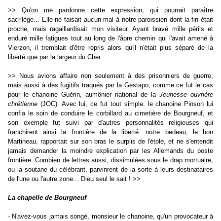
>> Qu'on me pardonne cette expression, qui pourrait paraître
sacrilège... Elle ne faisait aucun mal à notre paroissien dont la fin était
proche, mais ragaillardisait mon visiteur. Ayant bravé mille périls et
enduré mille fatigues tout au long de l'âpre chemin qui l'avait amené à
Vierzon, il tremblait d'être repris alors qu'il n'était plus séparé de la
liberté que par la largeur du Cher.
>> Nous avions affaire non seulement à des prisonniers de guerre,
mais aussi à des fugitifs traqués par la Gestapo, comme ce fut le cas
pour le chanoine Guérin, aumônier national de la
Jeunesse ouvrière
chrétienne
(JOC). Avec lui, ce fut tout simple: le chanoine Pinson lui
confia le soin de conduire le corbillard au cimetière de Bourgneuf, et
son exemple fut suivi par d'autres personnalités religieuses qui
franchirent ainsi la frontière de la liberté: notre bedeau, le bon
Martineau, rapportait sur son bras le surplis de l'étole, et ne s'entendit
jamais demander la moindre explication par les Allemands du poste
frontière. Combien de lettres aussi, dissimulées sous le drap mortuaire,
ou la soutane du célébrant, parvinrent de la sorte à leurs destinataires
de l'une ou l'autre zone... Dieu seul le sait ! >>
La chapelle de Bourgneuf
- N'avez-vous jamais songé, monsieur le chanoine, qu'un provocateur à