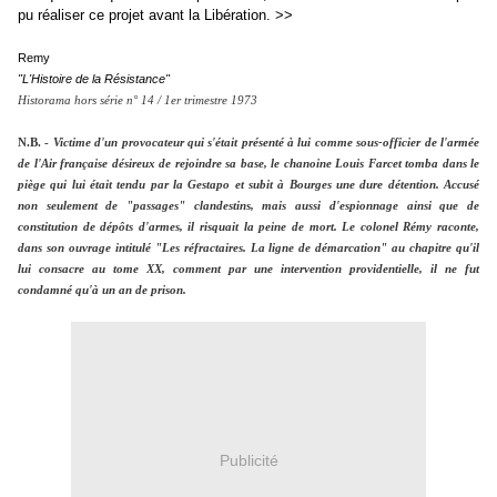
pu réaliser ce projet avant la Libération. >>
Remy
"L'Histoire de la Résistance"
Historama hors série n° 14 / 1er trimestre 1973
N.B. -
Victime d'un provocateur qui s'était présenté à lui comme sous-officier de l'armée
de l'Air française désireux de rejoindre sa base, le chanoine Louis Farcet tomba dans le
piège qui lui était tendu par la Gestapo et subit à Bourges une dure détention. Accusé
non seulement de "passages" clandestins, mais aussi d'espionnage ainsi que de
constitution de dépôts d'armes, il risquait la peine de mort. Le colonel Rémy raconte,
dans son ouvrage intitulé "Les réfractaires. La ligne de démarcation" au chapitre qu'il
lui consacre au tome XX, comment par une intervention providentielle, il ne fut
condamné qu'à un an de prison.
Publicité