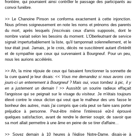
frontière, qui pourraient ainsi contrôler le passage des participants au
convoi funèbre.
>> Le Chanoine Pinson se conforma exactement à cette injonction.
Nous prîmes soigneusement en note les noms et prénoms des parents
du mort, après lesquels j'inscrivais ceux d'amis supposés, dont le
nombre variait selon les besoins du moment. L
'Oberleutnant
de service
signait imperturbablement la liste, qu'il tamponnait solennellement, et le
tour était joué. Jamais, je le crois, décès ne suscitèrent autant d'intérêt
et de sympathie que ceux qui survenaient à Bourgneuf. Pour un peu,
nous les aurions accélérés.
>> Ah, la mine réjouie de ceux qui faisaient fonctionner la sonnette de
la cure quand je leur disais: <<
Vous me demandez si nous avons ces
jours-ci un enterrement à Bourgneuf ? Mais oui, vous tombez à pic, il y
en a justement un demain !
>> Aussitôt un sourire radieux effaçait
l'angoisse qui se peignait sur le visage du visiteur. Je m'étais toujours
élevé contre le vieux dicton qui veut que le malheur des uns fasse le
bonheur des autres, mais j'ai compris que cela peut se faire sans porter
préjudice à personne. Peut-être même l'intéressé eût-il éprouvé
quelques satisfaction, avant de rendre le dernier soupir, de savoir que
sa mort allait permettre à une âme en peine de se tirer d'affaire...
>> Soyez demain à 10 heures à l'église Notre-Dame, disais-je à