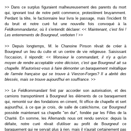
>> Dans ce surplus figuraient malheureusement des parents du mort
qui, ignorant tout de notre petit commerce, protestèrent bruyamment.
Perdant la tête, le factionnaire leur livra le passage, mais l'incident fit
du bruit et notre curé fut une nouvelle fois convoqué à la
Feldkommandantur
, où il s'entendit déclarer: <<
Maintenant, c'est fini !
Les enterrements de Bourgneuf, verboten !
>>
>> Depuis longtemps, M. le Chanoine Pinson rêvait de créer à
Bourgneuf un lieu du culte et un centre de vie religieuse. Saisissant
l'occasion, il répondit: <<
Monsieur le commandant, il n'y a qu'un
moyen de rendre acceptable votre décision, c'est que Bourgneuf ait sa
chapelle. M'autorisez-vous à faire démonter un baraquement métallique
de l'armée française qui se trouve à Vierzon-Forges? Il a abrité des
blessés, mais se trouve aujourd'hui en souffrance.
>>
>> Le
Feldkommandant
finit par accorder son autorisation, et des
camions transportèrent à Bourgneuf les éléments de ce baraquement
qui, remonté sur des fondations en ciment, fit office de chapelle et sert
aujourd'hui, à ce que je crois, de salle de catéchisme, car Bourgneuf
possède maintenant sa chapelle "en dur", fondée par les Filles de la
Charité. En somme, les Allemands nous ont rendu service: depuis la
défaite, notre curé rêvait d'utiliser au profit de Bourgneuf ce
baraquement qui ne servait plus à rien, mais il n'aurait certainement pas