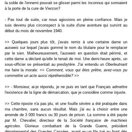
la solde de l'ennemi pouvait se glisser parmi les inconnus qui sonnaient
à la porte de la cure de Vierzon?
- Pas tout de suite, car nous agissions en pleine confiance. Mais je
suis devenu plus circonspect à la suite d'une aventure qui survint au
début du mois de novembre 1940.
>> Quelques jours plus tôt, j'avais remis à une certaine dame un
ausweis
sur lequel j'avais gommé le nom du titulaire pour le remplacer
par le sien. Malheureusement, l'
ausweis
en question était périmé, et
cette dame a déclaré qu'elle le tenait de moi. Une demi-heure après, un
sous-officier se présentait au presbytère. J'ai entendu un
Oberleutnant
me faire la morale: <<
Comment,
vous qui êtes prêtre, avez-vous pu
commettre un acte aussi répréhensible?
>>
>> - Monsieur, ai-je répondu, je ne puis en tant que Français admettre
l'existence de la ligne de démarcation, que je considère comme injuste.
>> Cette riposte n'a pas plu, et une fouille sévère a été pratiquée dans
ma chambre, sans aucun résultat. Mais j'ai eu à choisir entre une
amende de 3 000 francs ou 30 jours de prison. La somme a été payée
par M. Chevalier, directeur de la
Société française de machines
agricoles
. Glorieux combattant de la Grande Guerre, président
départemental des
Gueules Cassées
, ayant eu un fils tué au front dès