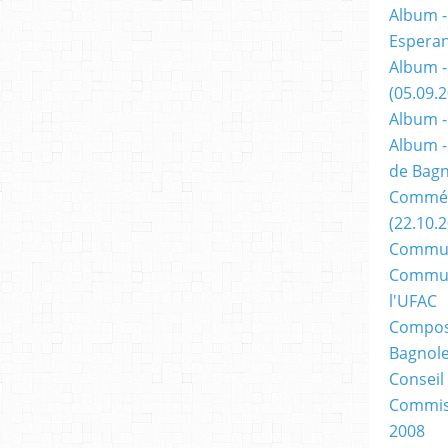
Album -
Espera
Album -
(05.09.
Album -
Album -
de Bagn
Commém
(22.10.
Commun
Commun
l'UFAC
Composi
Bagnole
Conseil
Commiss
2008