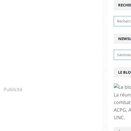
RECHE
NEWSL
LE BLO
Publicité
La réun
combatta
ACPG, A
UNC.