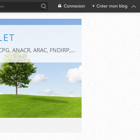
Connexion
+
Créer mon blog
LET
La réunion de 6 associations d'anciens combattants de la ville de Bagnolet (93). ACPG, ANACR, ARAC, FNDIRP, FNACA et UNC.