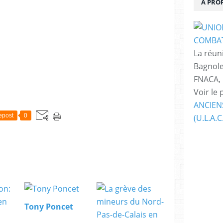
À PRO
La réuni
Bagnole
FNACA,
Voir le 
ANCIEN
epost
0
(U.L.A.C
Tony Poncet