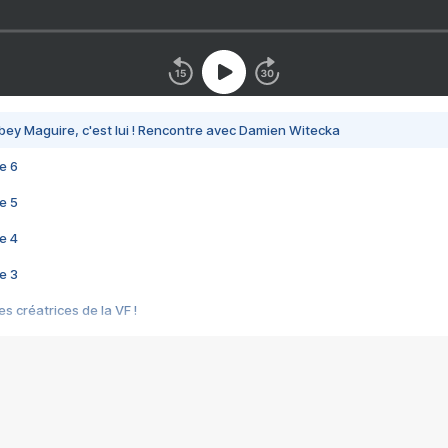
bey Maguire, c'est lui ! Rencontre avec Damien Witecka
e 6
e 5
e 4
e 3
s créatrices de la VF !
e 2
e 1
e Mektoub My Love arrive enfin ! Rencontre avec Shaïn Boumedine et Sal