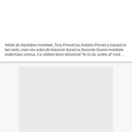
Artiste de réputation mondiale, Tony Poncet (ou Antoine Poncé) a marqué le
bel canto, mais ses actes de bravoure durant la Seconde Guerre mondiale
restent peu connus. Ce célèbre ténor dénommé "le roi du contre-ut" s'est
pleinement engagé dans le conflit...