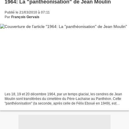
1964: La "panthéonisation" de Jean Moulin
Publié le 21/03/2010 à 07:11
Par
François Gervais
Les 18, 19 et 20 décembre 1964, par un temps glacial, les cendres de Jean
Moulin sont transférées du cimetière du Père-Lachaise au Panthéon. Cette
"panthéonisation" (la seconde, après celle de Félix Eboué en 1949), est
l'acte final des célébrations organisées...