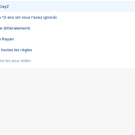
 DayZ
 a 13 ans (et vous l'avez ignoré)
e (littéralement)
im Rayan
 toutes les règles
s les jeux vidéo
us choquant de Rockstar ? - Le scandale BULLY
e plus moche de Steam
du RÊVE tourne au CAUCHEMAR
pendant 8 heures
it… à tort
umiliés par un jeu vidéo