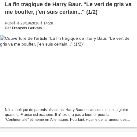
La fin tragique de Harry Baur. "Le vert de gris va
me bouffer, j'en suis certain..." (1/2)
Publié le 28/10/2010 à 14:28
Par
François Gervais
Né catholique de parents alsaciens, Harry Baur est au sommet de la gloire
quand la France est occupée. Il n'hésitera pas à tourner pour la
"Continentale" et même en Allemagne. Pourtant, victime de la rumeur des
journaux antisémites, il sera arrêté par...