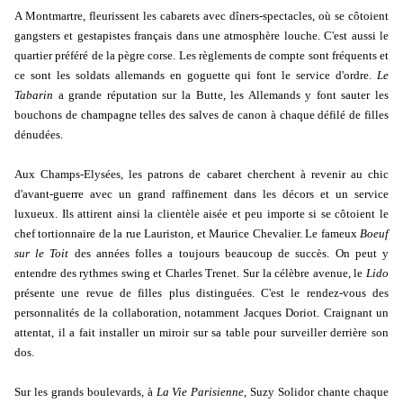
A Montmartre, fleurissent les cabarets avec dîners-spectacles, où se côtoient
gangsters et gestapistes français dans une atmosphère louche. C'est aussi le
quartier préféré de la pègre corse. Les règlements de compte sont fréquents et
ce sont les soldats allemands en goguette qui font le service d'ordre.
Le
Tabarin
a grande réputation sur la Butte, les Allemands y font sauter les
bouchons de champagne telles des salves de canon à chaque défilé de filles
dénudées.
Aux Champs-Elysées, les patrons de cabaret cherchent à revenir au chic
d'avant-guerre avec un grand raffinement dans les décors et un service
luxueux. Ils attirent ainsi la clientèle aisée et peu importe si se côtoient le
chef tortionnaire de la rue Lauriston, et Maurice Chevalier. Le fameux
Boeuf
sur le Toit
des années folles a toujours beaucoup de succès. On peut y
entendre des rythmes swing et Charles Trenet. Sur la célèbre avenue, le
Lido
présente une revue de filles plus distinguées. C'est le rendez-vous des
personnalités de la collaboration, notamment Jacques Doriot. Craignant un
attentat, il a fait installer un miroir sur sa table pour surveiller derrière son
dos.
Sur les grands boulevards, à
La Vie Parisienne
, Suzy Solidor chante chaque