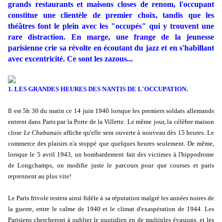
grands restaurants et maisons closes de renom, l'occupant
constitue une clientèle de premier choix, tandis que les
théâtres font le plein avec les "occupés" qui y trouvent une
rare distraction. En marge, une frange de la jeunesse
parisienne crie sa révolte en écoutant du jazz et en s'habillant
avec excentricité. Ce sont les zazous...
1. LES GRANDES HEURES DES NANTIS DE L'OCCUPATION.
Il est 5h 30 du matin ce 14 juin 1940 lorsque les premiers soldats allemands
entrent dans Paris par la Porte de la Villette. Le même jour, la célèbre maison
close
Le Chabanais
affiche qu'elle sera ouverte à nouveau dès 15 heures. Le
commerce des plaisirs n'a stoppé que quelques heures seulement. De même,
lorsque le 5 avril 1943, un bombardement fait des victimes à l'hippodrome
de Longchamps, on modifie juste le parcours pour que courses et paris
reprennent au plus vite!
Le Paris frivole restera ainsi fidèle à sa réputation malgré les années noires de
la guerre, entre le calme de 1940 et le climat d'exaspération de 1944. Les
Parisiens chercheront à oublier le quotidien en de multiples évasions, et les