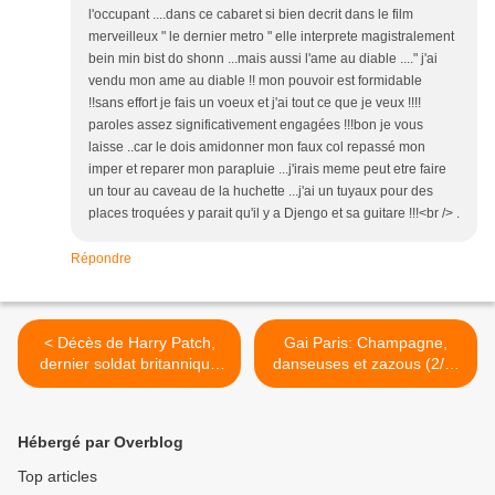
l'occupant ....dans ce cabaret si bien decrit dans le film
merveilleux " le dernier metro " elle interprete magistralement
bein min bist do shonn ...mais aussi l'ame au diable ...." j'ai
vendu mon ame au diable !! mon pouvoir est formidable
!!sans effort je fais un voeux et j'ai tout ce que je veux !!!!
paroles assez significativement engagées !!!bon je vous
laisse ..car le dois amidonner mon faux col repassé mon
imper et reparer mon parapluie ...j'irais meme peut etre faire
un tour au caveau de la huchette ...j'ai un tuyaux pour des
places troquées y parait qu'il y a Djengo et sa guitare !!!<br /> .
Répondre
< Décès de Harry Patch,
Gai Paris: Champagne,
dernier soldat britannique
danseuses et zazous (2/2)
de la Première Guerre
Boris Vian, les zazous et la
mondiale
fin de l'Occupation. >
Hébergé par Overblog
Top articles