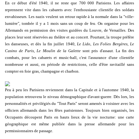
En ce début d'été 1940, il ne reste que 700 000 Parisiens. Les affaires
reprennent vite dans les cabarets avec l'enthousiaste clientèle des soldats
envahisseurs. Les nazis veulent un retour rapide à la normale dans la "ville-
lumière", tombée il y a 1 mois sans un coup de feu. On organise pour les
Allemands en permission des visites guidées du Louvre, de Versailles. Des
places leur sont réservées au théâtre et au concert. Pourtant, la troupe préfère
les danseuses, et dès la fin juillet 1940,
Le Lido
,
Les Folies Bergères
,
Le
Casino de Paris
,
Le Moulin de la Galette
sont pris d'assaut. La fin des
combats, pour les cabarets et music-hall, c'est l'assurance d'une clientèle
nombreuse et aussi, en période de restrictions, celle d'être ravitaillé sans
compter en foie gras, champagne et charbon.
Peu à peu les Parisiens reviennent dans la Capitale et à l'automne 1940, la
population retrouvera le niveau démographique d'avant-guerre. Dès lors, les
personnalités et privilégiés du "Tout Paris" seront amenés à voisiner avec les
officiers allemands dans les fêtes parisiennes. Toujours bien organisés, les
Occupants découpent Paris en hauts lieux de la vie nocturne: une carte
géographique est même publiée dans la presse allemande pour les
permissionnaires de passage.