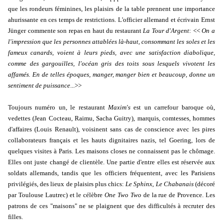
que les rondeurs féminines, les plaisirs de la table prennent une importance
ahurissante en ces temps de restrictions. L'officier allemand et écrivain Ernst
Jünger commente son repas en haut du restaurant
La Tour d'Argent
: <<
On a
l'impression que les personnes attablées là-haut, consommant les soles et les
fameux canards, voient à leurs pieds, avec une satisfaction diabolique,
comme des gargouilles, l'océan gris des toits sous lesquels vivotent les
affamés. En de telles époques, manger, manger bien et beaucoup, donne un
sentiment de puissance
...>>
Toujours numéro un, le restaurant
Maxim's
est un carrefour baroque où,
vedettes (Jean Cocteau, Raimu, Sacha Guitry), marquis, comtesses, hommes
d'affaires (Louis Renault), voisinent sans cas de conscience avec les pires
collaborateurs français et les hauts dignitaires nazis, tel Goering, lors de
quelques visites à Paris. Les maisons closes ne connaissent pas le chômage.
Elles ont juste changé de clientèle. Une partie d'entre elles est réservée aux
soldats allemands, tandis que les officiers fréquentent, avec les Parisiens
privilégiés, des lieux de plaisirs plus chics:
Le Sphinx
,
Le Chabanais
(décoré
par Toulouse Lautrec) et le célèbre
One Two Two
de la rue de Provence. Les
patrons de ces "maisons" ne se plaignent que des difficultés à recruter des
filles.