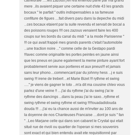
cathedrale .....les Zazous j'en est entendu parlé par ma grand
mere ..ils avaient piquer une certaine nuit d'ete 43 les grands
bocaux " le parfait " outils indispensables a sa fameuse
confiture de figues ....fait divers paru dans la depeche du midi
...ces bocaux etaient par la suite revendu et servait de bocal a
des poissons rouges !!!! ces zazous venaient faire les 400
coups sur les bords du canal du midi " a la mode Parisienne "
!!! ce qui avait frappé mes grands parents c'etait l'automobile
...une traction noire ..." comme celle de la Gestapo pardi
!!!avec comme originalite les portes peintes en jaune ainsi
que les pneus en jaune egalement la meme pinture ayant fort
probablement servie aux portieres et aux pneus!!! et jamais
sans leur phono....commencant par du johnny hess ...j e suis
swing !!! irene de trebert ...et Marie Bizet !!! rythme et swing
....." je viens de gagner le loto ...m'a dit ma cousine chleo vous
parlez d'une veine !! ....j'ai du rythme j'ai du swing j'ai le
rythme des dancings ...dans la peau j'ai le saxo...rythme et
swing rythme et swing rythme et swing !!!!!ouadadidouda
douda !!! ....j'ai eu la chance aussi de m'inviter au 100 ans de
la doyenne de nos Chanteuses Francaise ....dont je suis " fan
" ..Leo Marjane celle qui dans son cabaret le Crystal qui etait
situé rue de rivoli ou quartier de l'operan si mes souvenirs
sont exact et qui bien entendu avait ete requisitionné par