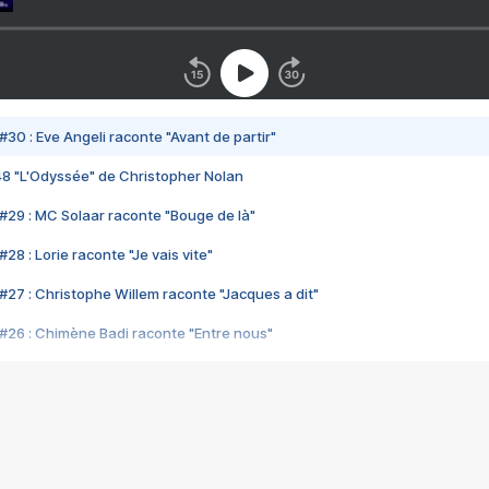
#30 : Eve Angeli raconte "Avant de partir"
48 "L'Odyssée" de Christopher Nolan
#29 : MC Solaar raconte "Bouge de là"
28 : Lorie raconte "Je vais vite"
#27 : Christophe Willem raconte "Jacques a dit"
#26 : Chimène Badi raconte "Entre nous"
#25 : Indochine raconte "3e sexe"
#24 : Zaho raconte "C'est chelou"
#23 : Patrick Bruel raconte "Au café des délices"