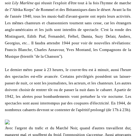
soir
Lily Marlène
qui réussit l'exploit d'être tout à la fois l'hymne de marche
de l"Afrika Korps" de Rommel et des Britanniques dans le désert. Avant la fin
de l'année 1940, tous les music-hall d'avant-guerre ont repris leurs activités.
Les mêmes chanteurs et chansonniers tournent sans cesse, car les étrangers
anglo-américains et les juifs sont interdits de spectacle. C'est la ronde des
Mistinguett, Edith Piaf, Fernandel, Fréhel, Damia, Suzy Delair, Andrex,
Georgius, etc... Il faudra attendre 1944 pour voir de nouvelles révélations:
Francis Blanche, Charles Aznavour, Yves Montand, les Compagnons de la
Musique (bientôt "de la Chanson").
Le dernier métro passe à 23 heures, le couvre-feu est à minuit, aussi l'heure
des spectacles est-elle avancée. Certains privilégiés possèdent un laisser-
passer de nuit, ce sont les journalistes, les acteurs, et les chanteurs. Les autres
doivent choisir de rentrer tôt ou de passer la nuit dans le cabaret. A partir de
1942, les alertes pour bombardements vont perturber la vie nocturne. Les
spectacles sont aussi interrompus par des coupures d'électricité. En 1944, de
nombreux cabarets devront se contenter de l'apéritif prolongé (de 17h à 23h).
Avec l'argent du trafic et du Marché Noir, quand d'autres travaillent dur,
mangent mal, et souffrent du froid, l'oppposition s'accentue. Aussi attrayants