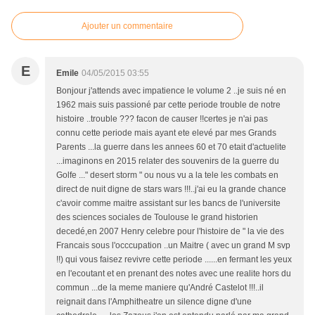
Ajouter un commentaire
E
Emile
04/05/2015 03:55
Bonjour j'attends avec impatience le volume 2 ..je suis né en
1962 mais suis passioné par cette periode trouble de notre
histoire ..trouble ??? facon de causer !!certes je n'ai pas
connu cette periode mais ayant ete elevé par mes Grands
Parents ...la guerre dans les annees 60 et 70 etait d'actuelite
...imaginons en 2015 relater des souvenirs de la guerre du
Golfe ..." desert storm " ou nous vu a la tele les combats en
direct de nuit digne de stars wars !!!..j'ai eu la grande chance
c'avoir comme maitre assistant sur les bancs de l'universite
des sciences sociales de Toulouse le grand historien
decedé,en 2007 Henry celebre pour l'histoire de " la vie des
Francais sous l'occcupation ..un Maitre ( avec un grand M svp
!!) qui vous faisez revivre cette periode ......en fermant les yeux
en l'ecoutant et en prenant des notes avec une realite hors du
commun ...de la meme maniere qu'André Castelot !!!..il
reignait dans l'Amphitheatre un silence digne d'une