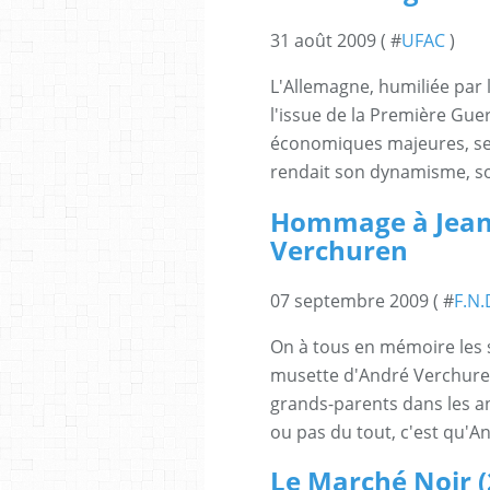
31 août 2009 ( #
UFAC
)
L'Allemagne, humiliée par l
l'issue de la Première Gue
économiques majeures, se t
rendait son dynamisme, sou
Hommage à Jean
Verchuren
07 septembre 2009 ( #
F.N.
On à tous en mémoire les s
musette d'André Verchuren
grands-parents dans les an
ou pas du tout, c'est qu'A
Le Marché Noir (