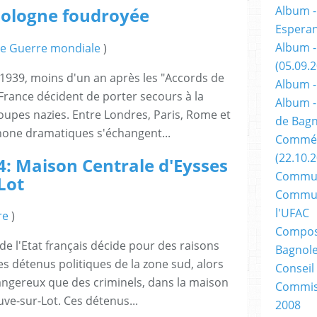
Album -
 Pologne foudroyée
Espera
Album -
e Guerre mondiale
)
(05.09.
939, moins d'un an après les "Accords de
Album -
 France décident de porter secours à la
Album -
oupes nazies. Entre Londres, Paris, Rome et
de Bagn
phone dramatiques s'échangent...
Commém
(22.10.
44: Maison Centrale d'Eysses
Commun
Lot
Commun
l'UFAC
re
)
Composi
e l'Etat français décide pour des raisons
Bagnole
es détenus politiques de la zone sud, alors
Conseil
ngereux que des criminels, dans la maison
Commiss
uve-sur-Lot. Ces détenus...
2008