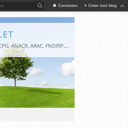
Connexion
+
Créer mon blog
LET
La réunion de 6 associations d'anciens combattants de la ville de Bagnolet (93). ACPG, ANACR, ARAC, FNDIRP, FNACA et UNC.