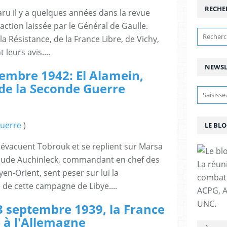
RECHE
paru il y a quelques années dans la revue
 l'action laissée par le Général de Gaulle.
a Résistance, de la France Libre, de Vichy,
leurs avis....
NEWSL
ovembre 1942: El Alamein,
 de la Seconde Guerre
guerre
)
LE BLO
is évacuent Tobrouk et se replient sur Marsa
laude Auchinleck, commandant en chef des
La réun
en-Orient, sent peser sur lui la
combatta
 de cette campagne de Libye....
ACPG, A
UNC.
le 3 septembre 1939, la France
e à l'Allemagne