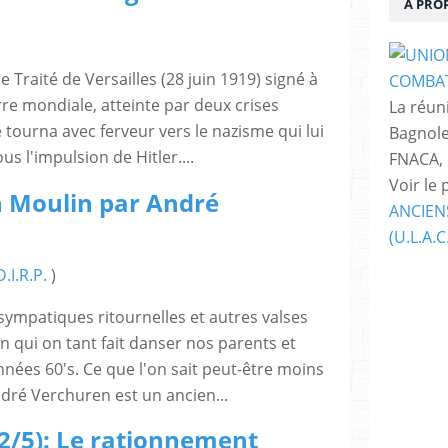
À PRO
e Traité de Versailles (28 juin 1919) signé à
rre mondiale, atteinte par deux crises
La réuni
ourna avec ferveur vers le nazisme qui lui
Bagnole
s l'impulsion de Hitler....
FNACA,
Voir le 
 Moulin par André
ANCIEN
(U.L.A.C
D.I.R.P.
)
ympatiques ritournelles et autres valses
 qui on tant fait danser nos parents et
nées 60's. Ce que l'on sait peut-être moins
ndré Verchuren est un ancien...
2/5): Le rationnement